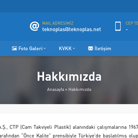
MAIL ADRESİMİZ
CEP T
teknoplas@teknoplas.net
-
Foto Galeri
KVKK
İletişim
Hakkımızda
Anasayfa
»
Hakkımızda
.Ş., CTP (Cam Takviyeli Plastik) alanındaki çalışmalarına 196
afından “Önce Kalite” prensibiyle Türkiye’de başlatılmış olu