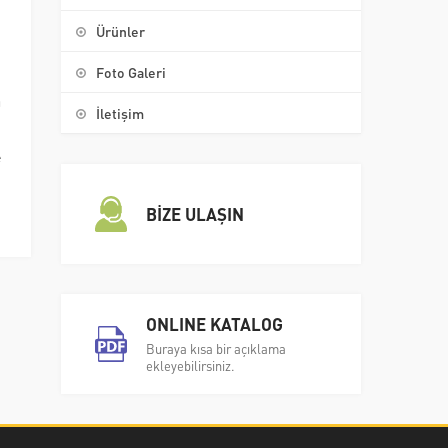
Ürünler
i
Foto Galeri
a
İletişim
u
e
,
BİZE ULAŞIN
ONLINE KATALOG
Buraya kısa bir açıklama
ekleyebilirsiniz.